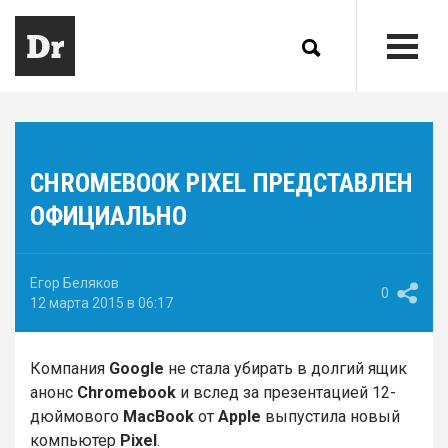
CHROMEBOOK PIXEL ПРЕДСТАВЛЕН
ОФИЦИАЛЬНО
Егор Беляков
0
12 марта 2015 в 06:17
Компания
Google
не стала убирать в долгий ящик
анонс
Chromebook
и вслед за презентацией 12-
дюймового
MacBook
от
Apple
выпустила новый
компьютер
Pixel
.