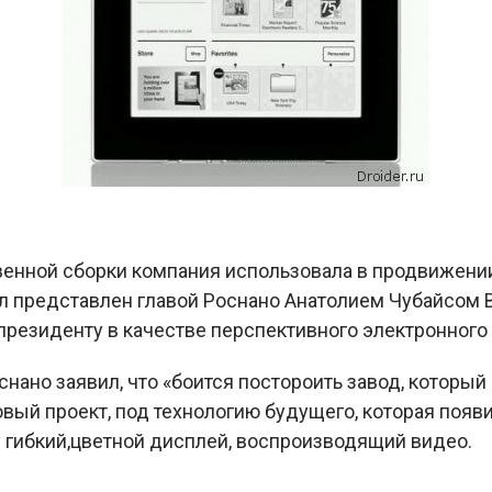
енной сборки компания использовала в продвижении 
л представлен главой Роснано Анатолием Чубайсом 
о президенту в качестве перспективного электронного
ано заявил, что «боится постороить завод, который 
вый проект, под технологию будущего, которая появит
 гибкий,цветной дисплей, воспроизводящий видео.