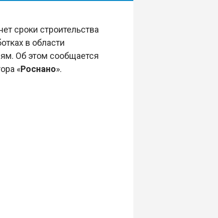
ет сроки строительства
отках в области
лям. Об этом сообщается
ора «
Роснано
».