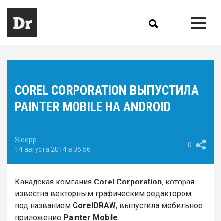
COREL CORPORATION ВЫПУСТИЛА
PAINTER MOBILE НА ANDROID
Sleepp
0
14 августа 2014 в 05:56
Канадская компания
Corel Corporation
, которая
известна векторным графическим редактором
под названием
CorelDRAW
, выпустила мобильное
приложение
Painter Mobile
.