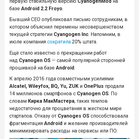
первую стабильную версию
CyanogenMod
на
базе
Android 2.2 Froyo
.
Бывший CEO опубликовал письмо сотрудникам, в
котором объяснил перемены несовершенством
текущей стратегии
Cyangogen Inc
. Напомним, в
июле компания
сократила
20% штата.
Ещё стало известно о прекращении работ
над
Cyanogen OS
— самой популярной сторонней
прошивкой на базе
Android
.
К апрелю 2016 года совместными усилиями
Alcatel, Wileyfox, BQ, Yu, ZUK
и
OnePlus
продали
14 миллионов смартфонов с
Cyanogen OS
. По
словам
Кирка МакМастера
, таких темпов
недостаточно для процветания в жестком мире
стартапов. Отказу от
Cyanoges OS
способствовала
фрагментация
Android
и желание производителей
минимизировать расходы на сервисы или ПО.