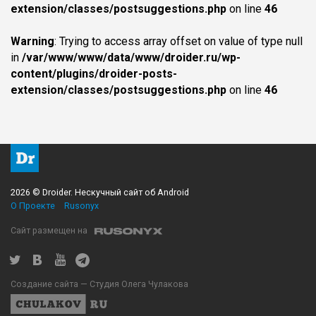
extension/classes/postsuggestions.php
on line
46
Warning
: Trying to access array offset on value of type null
in
/var/www/www/data/www/droider.ru/wp-
content/plugins/droider-posts-
extension/classes/postsuggestions.php
on line
46
2026 © Droider. Нескучный сайт об Android
О Проекте
Rusonyx
Сайт размещен на
Создание сайта — Студия Олега Чулакова