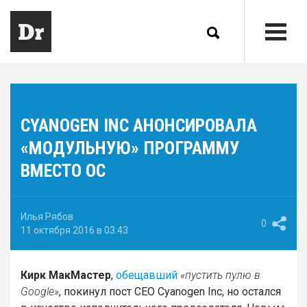
CYANOGEN INC АНОНСИРОВАЛА
«МОДУЛЬНУЮ» ПРОГРАММУ
ВМЕСТО ОС
Илья Рябов
0
11 октября 2016 в 03:43
Кирк МакМастер
,
обещавший
«пустить пулю в
Google»
, покинул пост CEO Cyanogen Inc, но остался