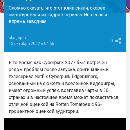
Сложно сказать, что этот клип сняли, скорее
смонтировали из кадров сериала. Но песня и
впрямь заводная…
aka_opex
0
13 октября 2022 в 04:56
В то время как Cyberpunk 2077 был встречен
рядом проблем после запуска, оригинальный
телесериал Netflix Cyberpunk Edgerunners,
основанный на сюжете и вселенной видеоигры,
имеет огромный успех, возглавив чарты в 30
странах и в настоящее время может похвастаться
отличной оценкой на Rotten Tomatoes с 96-
процентной оценкой аудитории.