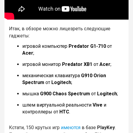
Итак, в обзоре
можно лицезреть следующие
гаджеты:
игровой компьютер
Predator G1-710
от
Acer
;
игровой монитор
Predator XB1
от
Acer
;
механическая клавиатура
G910 Orion
Spectrum
от
Logitech
;
мышка
G900 Chaos Spectrum
от
Logitech
;
шлем виртуальной реальности
Vive
и
контроллеры от
HTC
.
Кстати, 150 крутых игр
имеются
в базе
PlayKey
.