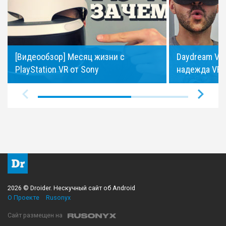
[Видеообзор] Месяц жизни с
Daydream Vi
PlayStation VR от Sony
надежда VR 
2026 © Droider. Нескучный сайт об Android
О Проекте
Rusonyx
Сайт размещен на