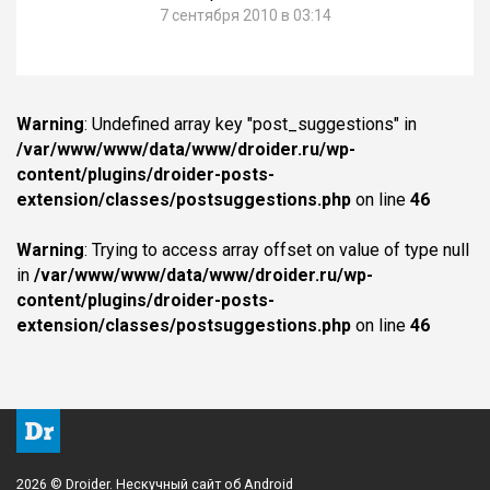
7 сентября 2010 в 03:14
Warning
: Undefined array key "post_suggestions" in
/var/www/www/data/www/droider.ru/wp-
content/plugins/droider-posts-
extension/classes/postsuggestions.php
on line
46
Warning
: Trying to access array offset on value of type null
in
/var/www/www/data/www/droider.ru/wp-
content/plugins/droider-posts-
extension/classes/postsuggestions.php
on line
46
2026 © Droider. Нескучный сайт об Android