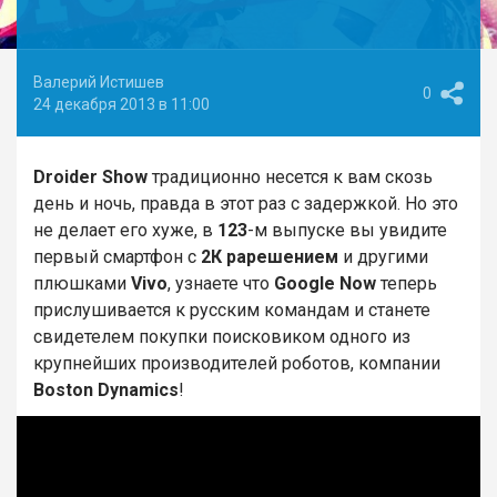
Валерий Истишев
0
24 декабря 2013 в 11:00
Droider Show
традиционно несется к вам скозь
день и ночь, правда в этот раз с задержкой. Но это
не делает его хуже, в
123
-м выпуске вы увидите
первый смартфон с
2К рарешением
и другими
плюшками
Vivo
, узнаете что
Google Now
теперь
прислушивается к русским командам и станете
свидетелем покупки поисковиком одного из
крупнейших производителей роботов, компании
Boston Dynamics
!