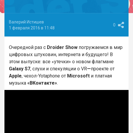
Валерий Истишев
0
1 февраля 2016 в 11:48
Очередной раз с
Droider Show
погружаемся в мир
цифровых штуковин, интернета и будущего! В
этом выпуске: все «утечки» о новом флагмане
Galaxy S7
, слухи и спекуляции о VR
—
проекте от
Apple
, чехол-Yotaphone от
Microsoft
и платная
музыка
«ВКонтакте»
.