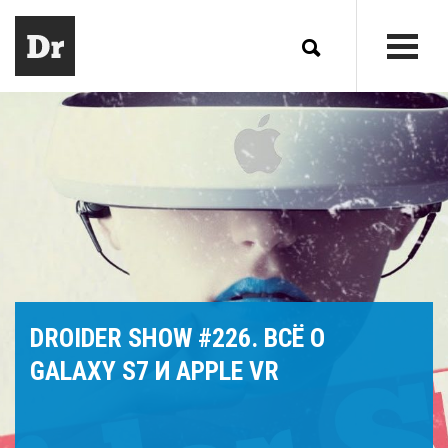
DROIDER SHOW #226. ВСЁ О
GALAXY S7 И APPLE VR