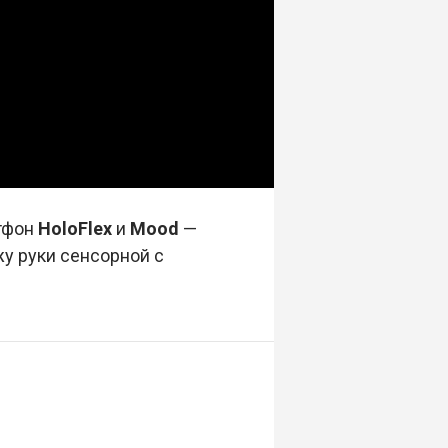
тфон
HoloFlex
и
Mood
—
жу руки сенсорной с