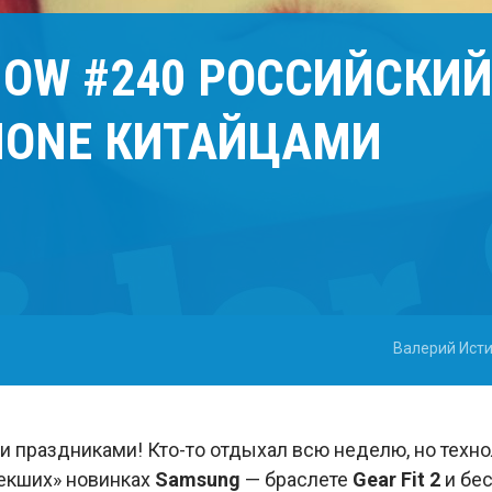
HOW #240 РОССИЙСКИЙ
HONE КИТАЙЦАМИ
Валерий Ист
 праздниками! Кто-то отдыхал всю неделю, но техно
утекших» новинках
Samsung
— браслете
Gear Fit 2
и бе