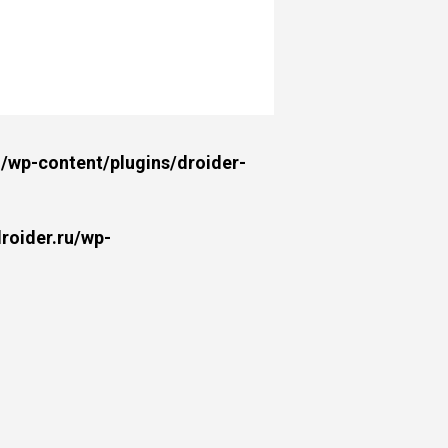
wp-content/plugins/droider-
oider.ru/wp-