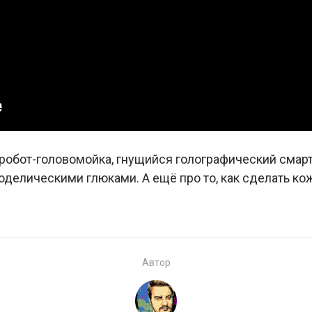
робот-головомойка, гнущийся голографический смар
оделическими глюками. А ещё про то, как сделать ко
Автор