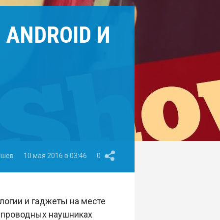
 ANDROID И
ишев
10 мая 2016 в 03:46
0
логии и гаджеты на месте
спроводных наушниках