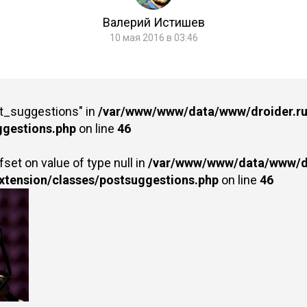
Валерий Истишев
10 мая 2016 в 03:46
st_suggestions" in
/var/www/www/data/www/droider.ru/
ggestions.php
on line
46
fset on value of type null in
/var/www/www/data/www/dr
extension/classes/postsuggestions.php
on line
46