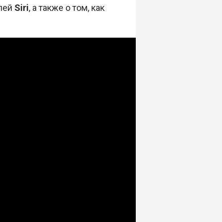
лей
Siri
, а также о том, как