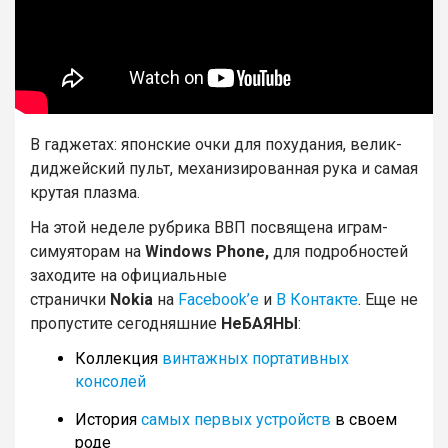
В гаджетах: японские очки для похудания, велик-
диджейский пульт, механизированная рука и самая
крутая плазма.
На этой неделе рубрика ВВП посвящена играм-
симуяторам на
Windows Phone,
для подробностей
заходите на официальные
странички
Nokia
на
Facebook’е
и
В Контакте
. Еще не
пропустите сегодняшние
НеБАЯНЫ
:
Коллекция
винтажных портативных
консолей
История
самых первых устройств
в своем
роде