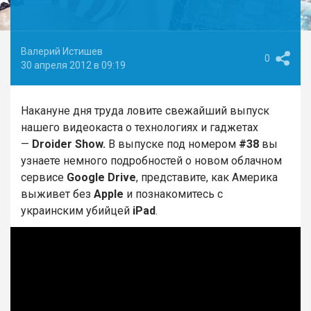
Валерий Истишев
0
30 апреля 2012 в 09:19
Накануне дня труда ловите свежайший выпуск
нашего видеокаста о технологиях и гаджетах
—
Droider Show.
В выпуске под номером
#38
вы
узнаете немного подробностей о новом облачном
сервисе
Google Drive
, представите, как Америка
выживет без
Apple
и познакомитесь с
украинским убийцей
iPad
.