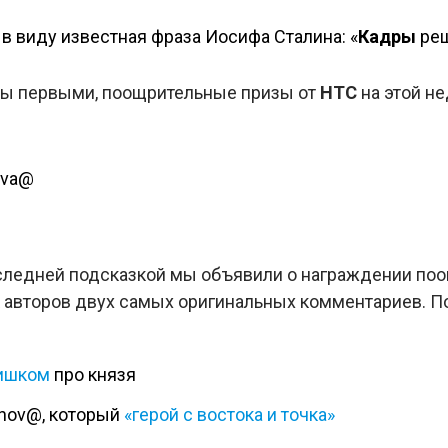
 в виду известная фраза Иосифа Сталина: «
Кадры
реш
ты первыми, поощрительные призы от
HTC
на этой не
eva@
следней подсказкой мы объявили о награждении по
авторов двух самых оригинальных комментариев. П
ишком
про князя
anov@, который
«герой с востока и точка»