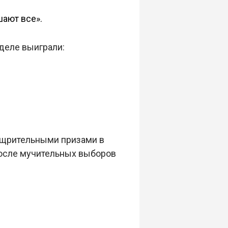
ают все».
деле выиграли:
ощрительными призами в
осле мучительных выборов