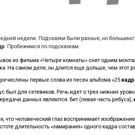
ледней недели. Подсказки были разные, но большинс
др
. Пробежимся по подсказкам:
трывок из фильма «Четыре комнаты» снят одним мон
а. На самом деле, он длится еще дольше, чем этот р
еречислены первые слова из песен альбома «25
кадр
бус был для сетевиков. Речь идет о трех нижних уров
редачи данных являются: бит (левая часть ребуса),
ся, что человеческий глаз воспринимает изображение
астоте длительность «замирания» одного кадра составл