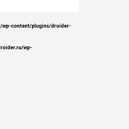
wp-content/plugins/droider-
oider.ru/wp-