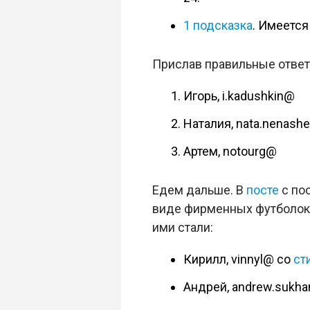
1 подсказка
. Имеется
Прислав правильные отве
Игорь, i.kadushkin@
Наталия, nata.nenash
Артем, notourg@
Едем дальше. В
посте
с по
виде фирменных футболок 
ими стали:
Кирилл, vinnyl@ со
ст
Андрей, andrew.sukh