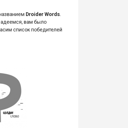
 названием
Droider Words
.
 Надеемся, вам было
гласим список победителей