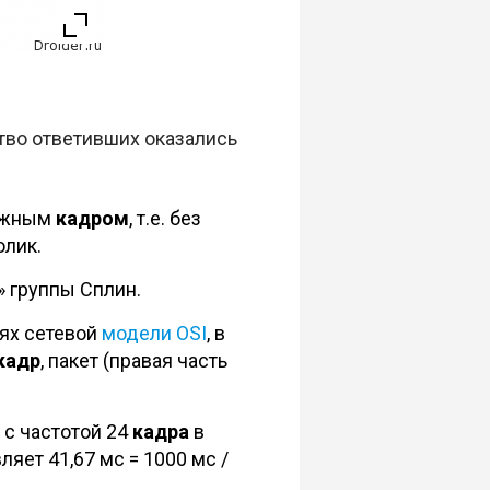
тво ответивших оказались
тажным
кадром
, т.е. без
олик.
» группы Сплин.
нях сетевой
модели OSI
, в
кадр
, пакет (правая часть
 с частотой 24
кадра
в
яет 41,67 мс = 1000 мс /