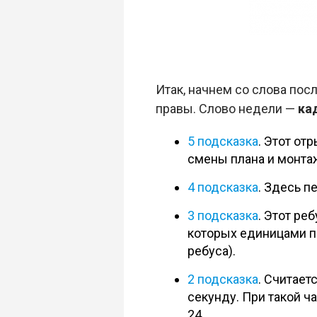
Итак, начнем со слова пос
правы. Слово недели —
ка
5 подсказка
. Этот о
смены плана и монтаж
4 подсказка
. Здесь п
3 подсказка
. Этот ре
которых единицами пе
ребуса).
2 подсказка
. Считает
секунду. При такой ч
24.