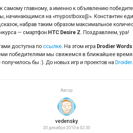
 к самому главному, а именно к объявлению победите
ы, начинающимся на «mypostboxx@». Константин еди
дсказок, набрав таким образом максимальное количе
онкурса — смартфон
HTC Desire Z
. Поздравляем, ура!
тами доступна по
ссылке
. На этом игра
Drodier Words
семи победителями мы свяжемся в ближайшее время. 
е получилось бы :). До новых игр и проектов на
Droider
Автор
vedensky
20 декабря 2010 в 02:30