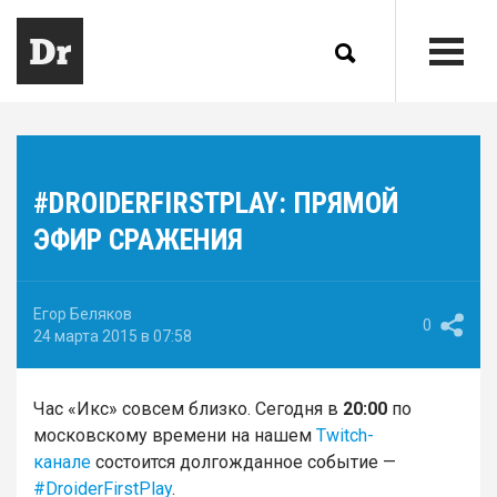
#DROIDERFIRSTPLAY: ПРЯМОЙ
ЭФИР СРАЖЕНИЯ
Егор Беляков
0
24 марта 2015 в 07:58
Час «Икс» совсем близко. Сегодня в
20:00
по
московскому времени на нашем
Twitch-
канале
состоится долгожданное событие —
#DroiderFirstPlay
.