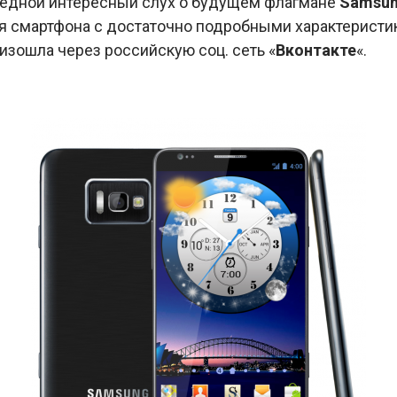
редной интересный слух о будущем флагмане
Samsung
 смартфона с достаточно подробными характеристика
оизошла через российскую соц. сеть «
Вконтакте
«.