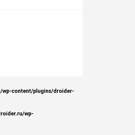
wp-content/plugins/droider-
oider.ru/wp-