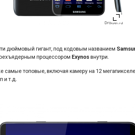
-ти дюймовый гигант, под кодовым названием
Samsun
етырехъядерным процессором
Exynos
внутри.
е самые топовые, включая камеру на 12 мегапикселей
 и т.д.