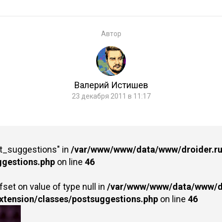
Автор
Валерий Истишев
23 декабря 2011 в 11:17
st_suggestions" in
/var/www/www/data/www/droider.ru/
ggestions.php
on line
46
fset on value of type null in
/var/www/www/data/www/dr
extension/classes/postsuggestions.php
on line
46