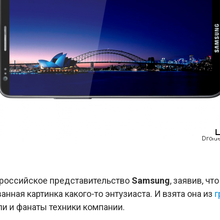
о российское представительство
Samsung
, заявив, ч
нная картинка какого-то энтузиаста. И взята она из
г
и и фанаты техники компании.