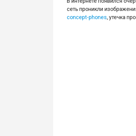
В интернете появился оче
сеть проникли изображения
concept-phones
, утечка пр