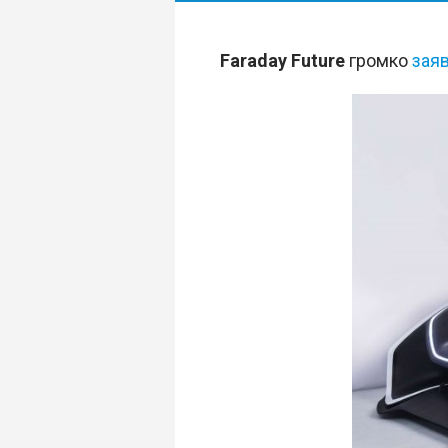
Faraday Future
громко
зая