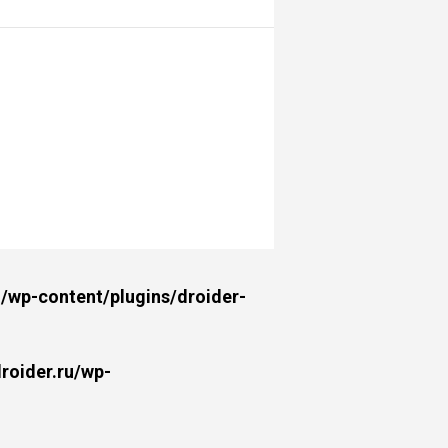
wp-content/plugins/droider-
oider.ru/wp-