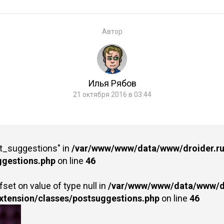
Автор
Илья Рябов
21 октября 2016 в 03:44
st_suggestions" in
/var/www/www/data/www/droider.ru/
ggestions.php
on line
46
fset on value of type null in
/var/www/www/data/www/dr
extension/classes/postsuggestions.php
on line
46