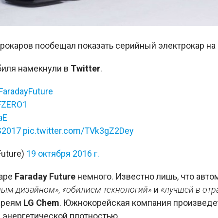
трокаров пообещал показать серийный электрокар на
биля намекнули в
Twitter
.
FaradayFuture
FZERO1
aE
2017
pic.twitter.com/TVk3gZ2Dey
Future)
19 октября 2016 г.
каре
Faraday Future
немного. Известно лишь, что авт
ным дизайном», «обилием технологий»
и
«лучшей в отр
ареям
LG
Chem
. Южнокорейская компания произведе
 энергетической плотностью.