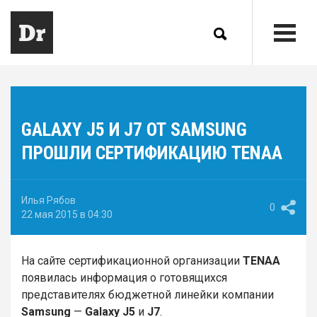
GALAXY J5 И J7 ОТ SAMSUNG
ПРОШЛИ СЕРТИФИКАЦИЮ TENAA
Илья Рябов
0
22 мая 2015 в 04:30
На сайте сертификационной организации
TENAA
появилась информация о готовящихся
представителях бюджетной линейки компании
Samsung
—
Galaxy J5
и
J7
.