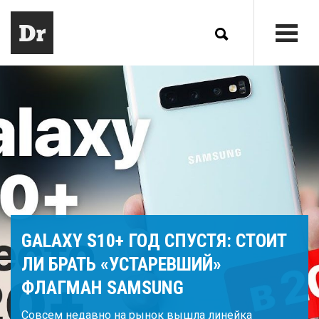
GALAXY S10+ ГОД СПУСТЯ: СТОИТ
ЛИ БРАТЬ «УСТАРЕВШИЙ»
ФЛАГМАН SAMSUNG
Совсем недавно на рынок вышла линейка