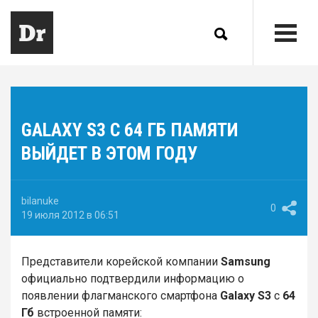
GALAXY S3 С 64 ГБ ПАМЯТИ
ВЫЙДЕТ В ЭТОМ ГОДУ
bilanuke
0
19 июля 2012 в 06:51
Представители корейской компании
Samsung
официально подтвердили информацию о
появлении флагманского смартфона
Galaxy
S3
с
64
Гб
встроенной памяти: