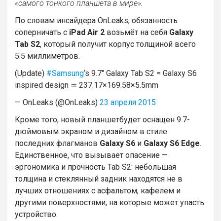
«самого тонкого планшета в мире»
.
По словам инсайдера OnLeaks, обязанность
соперничать с
iPad Air 2
возьмёт на себя
Galaxy
Tab S2
, который получит корпус толщиной всего
5.5 миллиметров.
(Update)
#Samsung
‘s 9.7″ Galaxy Tab S2 = Galaxy S6
inspired design ≃ 237.17×169.58×5.5mm
— OnLeaks (@OnLeaks)
23 апреля 2015
Кроме того, новый планшетбудет оснащен 9.7-
дюймовым экраном и дизайном в стиле
последних флагманов
Galaxy S6
и
Galaxy S6 Edge
.
Единственное, что вызывает опасение —
эргономика и прочность Tab S2: небольшая
толщина и стеклянный задник находятся не в
лучших отношениях с асфальтом, кафелем и
другими поверхностями, на которые может упасть
устройство.