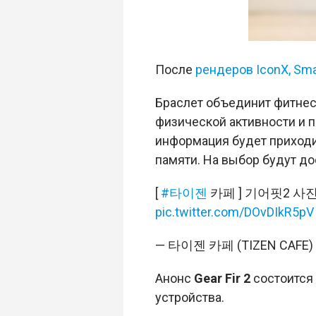
После
рендеров IconX, Smar
Браслет объединит фитнес
физической активности и 
информация будет приходи
памяти. На выбор будут до
[
#타이젠
카페 ] 기어핏2 사
pic.twitter.com/DOvDIkR5pV
— 타이젠 카페 (TIZEN CAFE) 
Анонс
Gear Fir 2
состоится 
устройства.