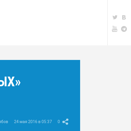
ВЫХ»
ябов
24 мая 2016 в 05:37
0