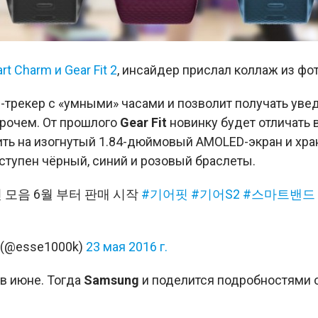
t Charm и Gear Fit 2
, инсайдер прислал коллаж из фо
-трекер с «умными» часами и позволит получать уве
прочем. От прошлого
Gear Fit
новинку будет отличать 
ть на изогнутый 1.84-дюймовый AMOLED-экран и хран
ступен чёрный, синий и розовый браслеты.
진 모음 6월 부터 판매 시작
#기어핏
#기어S2
#스마트밴드
(@esse1000k)
23 мая 2016 г.
в июне. Тогда
Samsung
и поделится подробностями о