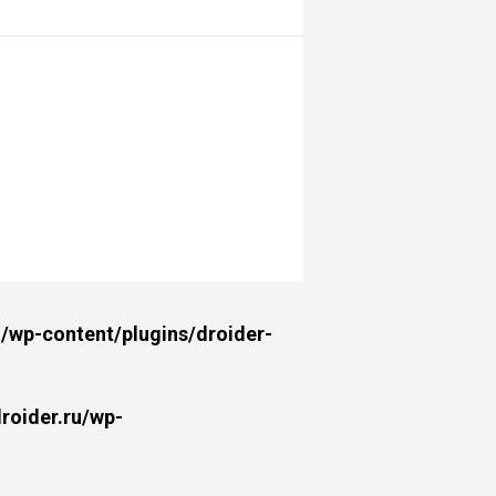
wp-content/plugins/droider-
oider.ru/wp-