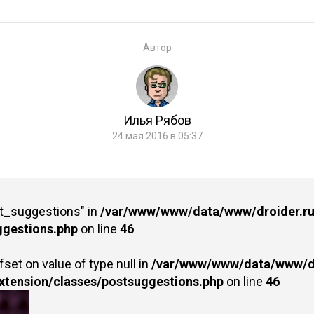
Автор
Илья Рябов
24 мая 2016 в 05:37
st_suggestions" in
/var/www/www/data/www/droider.ru/
ggestions.php
on line
46
fset on value of type null in
/var/www/www/data/www/dr
extension/classes/postsuggestions.php
on line
46