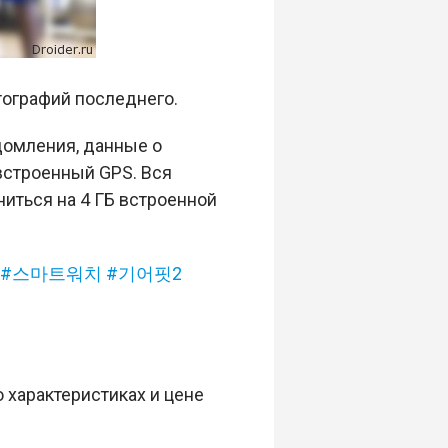
тографий последнего.
домления, данные о
встроенный GPS. Вся
иться на 4 ГБ встроенной
#스마트워치
#기어핏2
 характеристиках и цене