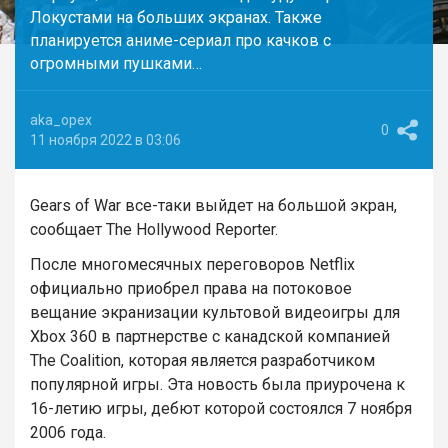
Локустами на больших экранах. Также
планируется аниме-сериал про качков с
огромными пушками…
aka_opex
0
11 ноября 2022 в 03:06
Gears of War все-таки выйдет на большой экран,
сообщает The Hollywood Reporter.
После многомесячных переговоров Netflix
официально приобрел права на потоковое
вещание экранизации культовой видеоигры для
Xbox 360 в партнерстве с канадской компанией
The Coalition, которая является разработчиком
популярной игры. Эта новость была приурочена к
16-летию игры, дебют которой состоялся 7 ноября
2006 года.