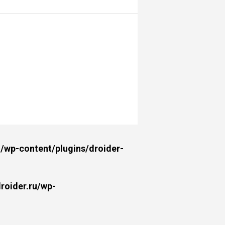
wp-content/plugins/droider-
oider.ru/wp-