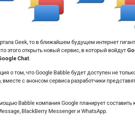
ртала Geek, то в ближайшем будущем интернет гиган
сто этого открыть новый сервис, в который войдут
Goo
Google Chat
.
ция о том, что Google Babble будет доступен не толь
о, вместе с анонсом сервиса разработчики представ
омощью Babble компания Google планирует составить
essage, BlackBerry Messenger и WhatsApp.