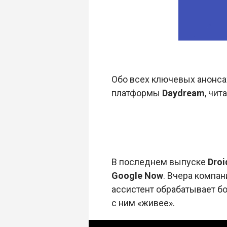
Обо всех ключевых анонса
платформы
Daydream
, чит
В последнем выпуске
Droi
Google Now
. Вчера компа
ассистент обрабатывает б
с ним «живее».