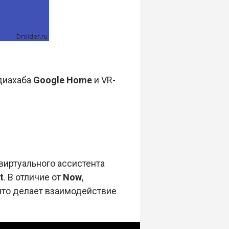
диахаба
Google Home
и VR-
виртуального ассистента
t
. В отличие от
Now
,
что делает взаимодействие