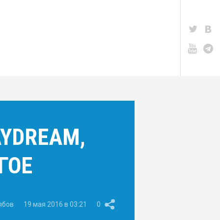
AYDREAM,
ГОЕ
ябов
19 мая 2016 в 03:21
0