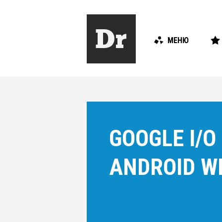
МЕНЮ
GOOGLE I/O
ANDROID W