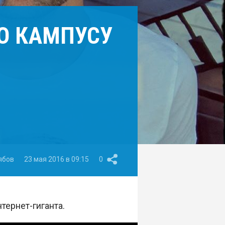
ПО КАМПУСУ
ябов
23 мая 2016 в 09:15
0
тернет-гиганта.