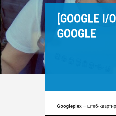
[GOOGLE I/
GOOGLE
Googleplex
— штаб-квартира