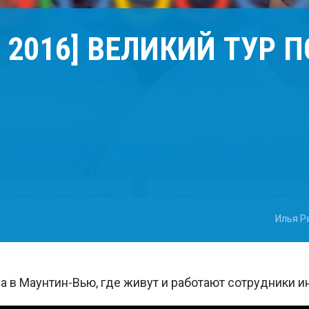
O 2016] ВЕЛИКИЙ ТУР 
Илья Р
 в Маунтин-Вью, где живут и работают сотрудники ин