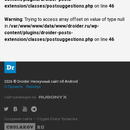
extension/classes/postsuggestions.php
on line
46
Warning
: Trying to access array offset on value of type null
in
/var/www/www/data/www/droider.ru/wp-
content/plugins/droider-posts-
extension/classes/postsuggestions.php
on line
46
2026 © Droider. Нескучный сайт об Android
О Проекте
Rusonyx
Сайт размещен на
Создание сайта — Студия Олега Чулакова