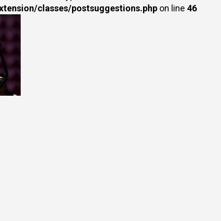
extension/classes/postsuggestions.php
on line
46