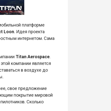
 мобильной платформе
ct Loon
. Идея проекта
ростным интернетом. Сама
омпании
Titan Aerospace
.
этой компании является
ставаться в воздухе до
ы.
анее, свое предложение
ряющим покрытие мировой
спилотников. Сколько