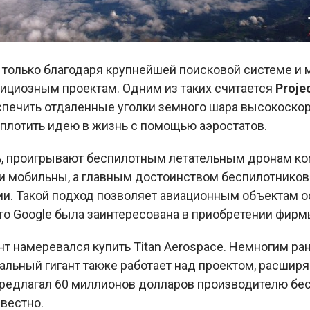
 только благодаря крупнейшей поисковой системе и
мбициозным проектам. Одним из таких считается
Proje
еспечить отдаленные уголки земного шара высокоско
плотить идею в жизнь с помощью аэростатов.
ь, проигрывают беспилотным летательным дронам к
 мобильны, а главным достоинством беспилотников 
ии. Такой подход позволяет авиационным объектам о
что Google была заинтересована в приобретении фирм
ант намеревался купить Titan Aerospace. Немногим р
иальный гигант также работает над проектом, расши
 предлагал 60 миллионов долларов производителю бе
звестно.