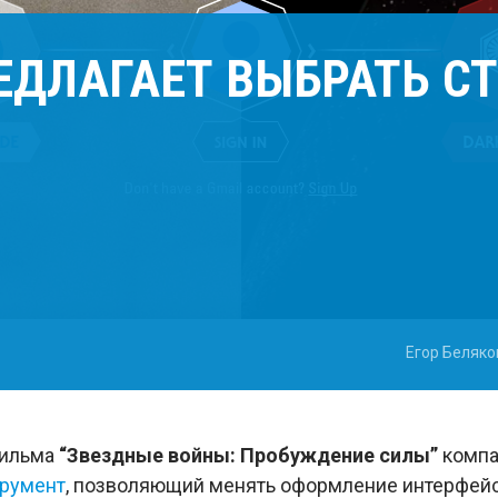
ЕДЛАГАЕТ ВЫБРАТЬ С
Егор Беляко
фильма
“Звездные войны: Пробуждение силы”
комп
румент
, позволяющий менять оформление интерфей