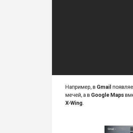
Например, в
Gmail
появляет
мечей, а в
Google Maps
вме
X-Wing
.