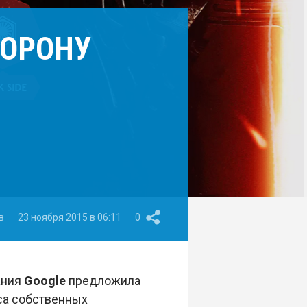
ТОРОНУ
в
23 ноября 2015 в 06:11
0
ания
Google
предложила
са собственных