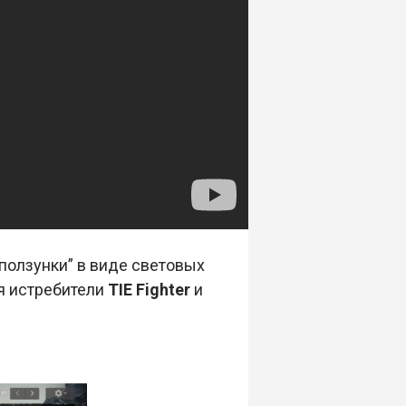
ползунки” в виде световых
я истребители
TIE Fighter
и