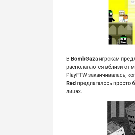
В
BombGaz
a игрокам пред
располагаются вблизи от м
PlayFTW заканчивалась, ко
Red
предлагалось просто б
лицах.