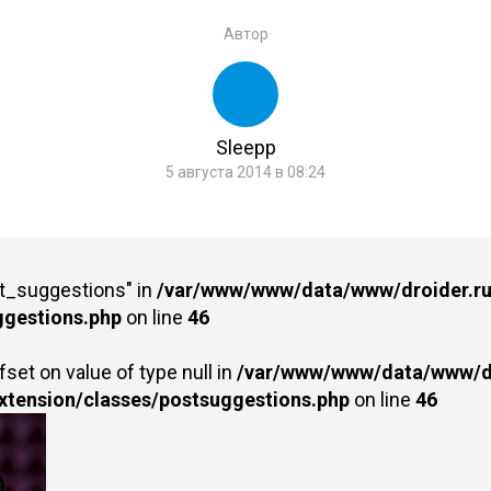
Автор
Sleepp
5 августа 2014 в 08:24
st_suggestions" in
/var/www/www/data/www/droider.ru/
ggestions.php
on line
46
fset on value of type null in
/var/www/www/data/www/dr
extension/classes/postsuggestions.php
on line
46