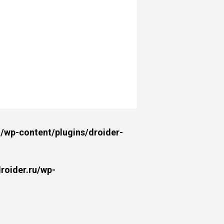
wp-content/plugins/droider-
oider.ru/wp-