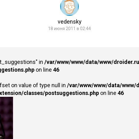
vedensky
18 июня 2011 в 02:44
st_suggestions" in
/var/www/www/data/www/droider.ru/
ggestions.php
on line
46
fset on value of type null in
/var/www/www/data/www/dr
extension/classes/postsuggestions.php
on line
46