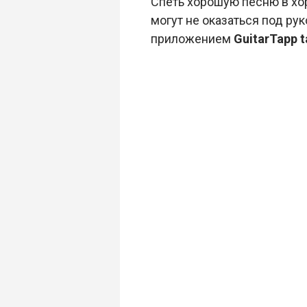
Спеть хорошую песню в хо
могут не оказаться под ру
приложением
GuitarTapp t