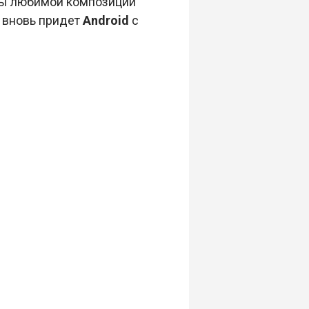
ды любимой композиции
ь вновь придет
Android
с