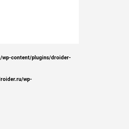
wp-content/plugins/droider-
oider.ru/wp-