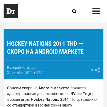
HOCKEY NATIONS 2011 THD —
СКОРО НА ANDROID МАРКЕТЕ
Валерий Истишев
0
21 октября 2011 в 09:14
Совсем скоро на
Android маркете
появится
адаптированная для планшетов на
NVidia Tegra
версия игры
Hockey Nations 2011
. По сравнению
со стандартной версией хоккейного