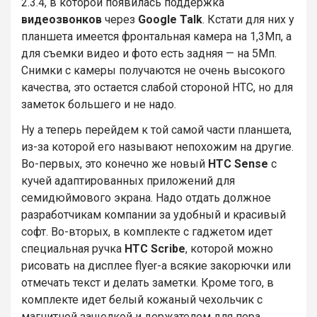
2.3.4, в которой появилась поддержка
видеозвонков
через
Google Talk
. Кстати для них у
планшета имеется фронтальная камера на 1,3Мп, а
для съемки видео и фото есть задняя — на 5Мп.
Снимки с камеры получаются не очень высокого
качества, это остается слабой стороной HTC, но для
заметок большего и не надо.
Ну а теперь перейдем к той самой части планшета,
из-за которой его называют непохожим на другие.
Во-первых, это конечно же новый
HTC Sense
с
кучей адаптированных приложений для
семидюймового экрана. Надо отдать должное
разработчикам компании за удобный и красивый
софт. Во-вторых, в комплекте с гаджетом идет
специальная ручка
HTC Scribe
, которой можно
рисовать на дисплее flyer-а всякие закорючки или
отмечать текст и делать заметки. Кроме того, в
комплекте идет белый кожаный чехольчик с
магнитной защелкой и держателем для пера.