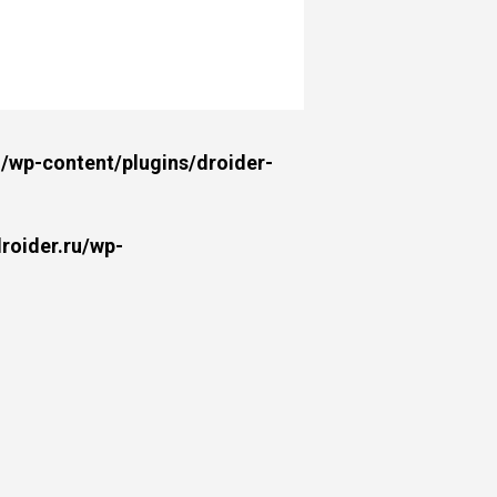
wp-content/plugins/droider-
oider.ru/wp-