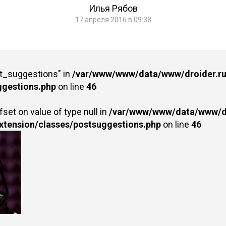
Илья Рябов
17 апреля 2016 в 09:38
st_suggestions" in
/var/www/www/data/www/droider.ru/
ggestions.php
on line
46
fset on value of type null in
/var/www/www/data/www/dr
extension/classes/postsuggestions.php
on line
46