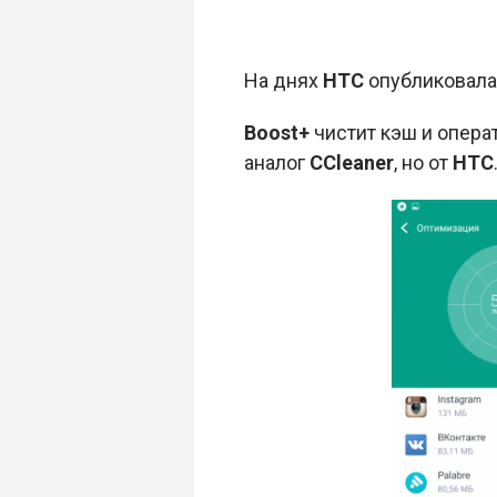
На днях
HTC
опубликовала
Boost+
чистит кэш и опера
аналог
CCleaner
, но от
HTC