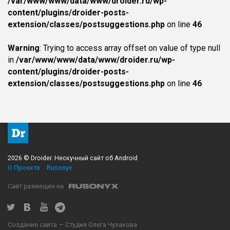
/var/www/www/data/www/droider.ru/wp-
content/plugins/droider-posts-
extension/classes/postsuggestions.php
on line
46
Warning
: Trying to access array offset on value of type null
in
/var/www/www/data/www/droider.ru/wp-
content/plugins/droider-posts-
extension/classes/postsuggestions.php
on line
46
2026 © Droider. Нескучный сайт об Android
О Проекте
Rusonyx
Сайт размещен на
Создание сайта — Студия Олега Чулакова