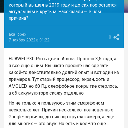
который вышел в 2019 году и до сих пор остается
актуальным и крутым. Рассказали — в чем
причина?
aka_opex
0
7 ноября 2022 в 01:22
HUAWEI P30 Pro в цвете Aurora. Прошло 3,5 года, а
я все еще с ним. Вы часто просите нас сделать
какой-то действительно долгий опыт и вот один из
примеров. Тут старый процессор, экран, хоть и
AMOLED, но 60 Гц, олеофобное покрытие стерлось,
а об аккумуляторе скажу отдельно.
Но не только я пользуюсь этим смартфоном
несколько лет. Причин несколько: полноценные
Google-сервисы, до сих пор крутая камера, а еще
для многих — это звук. Но есть и кое-что еще…