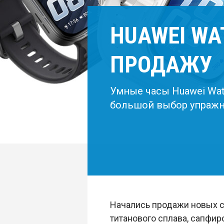
HUAWEI WA
ПРОДАЖУ
Умные часы Huawei Watc
большой выбор упражн
Начались продажи новых см
титанового сплава, сапфир