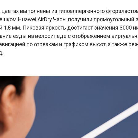
 цветах выполнены из гипоаллергенного фторэласто
ком Huawei AirDry.Часы получили прямоугольный э
1,8 мм. Пиковая яркость достигает значения 3000 ни
ание езды на велосипеде с отображением виртуальн
авигацией по отрезкам и графиком высот, а также р
д.