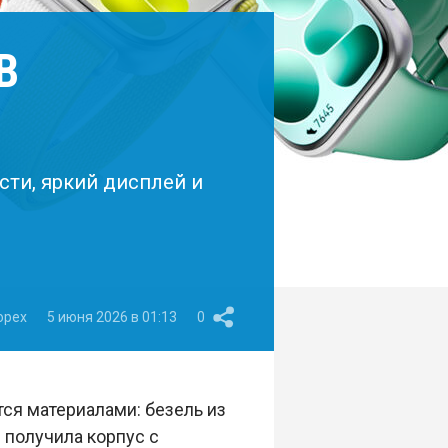
В
сти, яркий дисплей и
opex
5 июня 2026 в 01:13
0
ся материалами: безель из
 получила корпус с