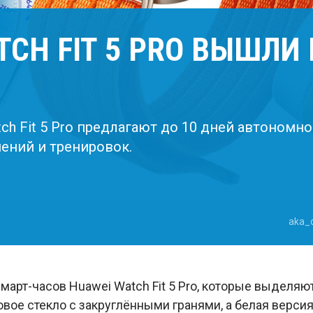
TCH FIT 5 PRO ВЫШЛИ 
h Fit 5 Pro предлагают до 10 дней автономно
ений и тренировок.
aka_
арт-часов Huawei Watch Fit 5 Pro, которые выделяют
овое стекло с закруглёнными гранями, а белая версия