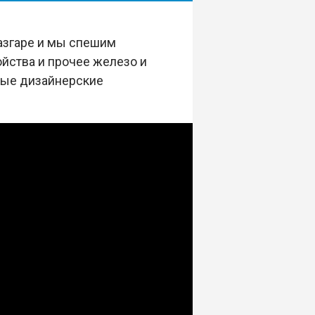
азгаре и мы спешим
йства и прочее железо и
сные дизайнерские