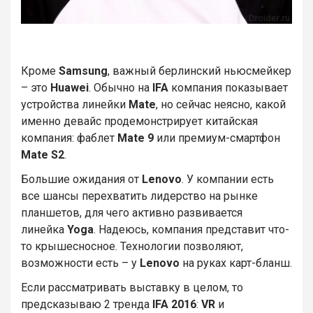
Кроме
Samsung
, важный берлинский ньюсмейкер
– это
Huawei
. Обычно на
IFA
компания показывает
устройства линейки
Mate
, но сейчас неясно, какой
именно девайс продемонстрирует китайская
компания: фаблет
Mate 9
или премиум-смартфон
Mate S2
.
Большие ожидания от
Lenovo
. У компании есть
все шансы перехватить лидерство на рынке
планшетов, для чего активно развивается
линейка
Yoga
. Надеюсь, компания представит что-
то крышесносное. Технологии позволяют,
возможности есть – у
Lenovo
на руках карт-бланш.
Если рассматривать выставку в целом, то
предсказываю 2 тренда
IFA 2016
:
VR
и