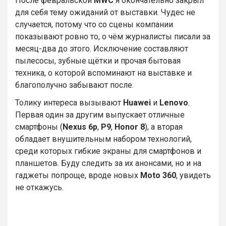
После февральской
MWC
я окончательно закрыл
для себя тему ожиданий от выставки. Чудес не
случается, потому что со сцены компании
показывают ровно то, о чём журналисты писали за
месяц-два до этого. Исключение составляют
пылесосы, зубные щётки и прочая бытовая
техника, о которой вспоминают на выставке и
благополучно забывают после.
Толику интереса вызывают
Huawei
и
Lenovo
.
Первая один за другим выпускает отличные
смартфоны (
Nexus 6p
,
P9
,
Honor 8
), а вторая
обладает внушительным набором технологий,
среди которых гибкие экраны для смартфонов и
планшетов. Буду следить за их анонсами, но и на
гаджеты попроще, вроде новых
Moto 360
, увидеть
не откажусь.