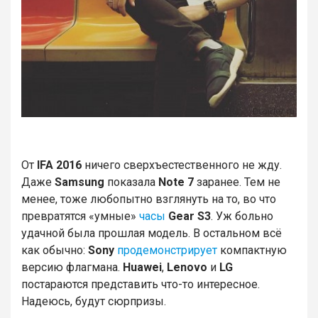
От
IFA 2016
ничего сверхъестественного не жду.
Даже
Samsung
показала
Note 7
заранее. Тем не
менее, тоже любопытно взглянуть на то, во что
превратятся «умные»
часы
Gear S3
. Уж больно
удачной была прошлая модель. В остальном всё
как обычно:
Sony
продемонстрирует
компактную
версию флагмана.
Huawei
,
Lenovo
и
LG
постараются представить что-то интересное.
Надеюсь, будут сюрпризы.