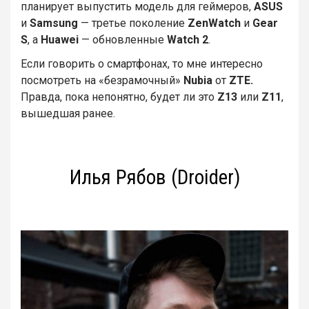
планирует выпустить модель для геймеров,
ASUS
и
Samsung
— третье поколение
ZenWatch
и
Gear
S
, а
Huawei
— обновленные
Watch 2
.
Если говорить о смартфонах, то мне интересно
посмотреть на «безрамочный»
Nubia
от
ZTE.
Правда, пока непонятно, будет ли это
Z13
или
Z11
,
вышедшая ранее.
Илья Рябов (Droider)