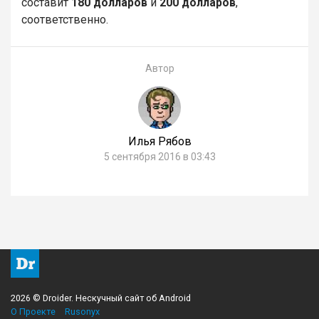
составит
180 долларов
и
200 долларов
,
соответственно.
Автор
Илья Рябов
5 сентября 2016 в 03:43
2026 © Droider. Нескучный сайт об Android
О Проекте
Rusonyx