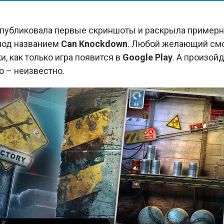
публиковала первые скриншоты и раскрыла примерн
под названием
Can Knockdown
. Любой желающий смо
и, как только игра появится в
Google Play
. А произой
о – неизвестно.