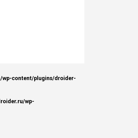
wp-content/plugins/droider-
oider.ru/wp-