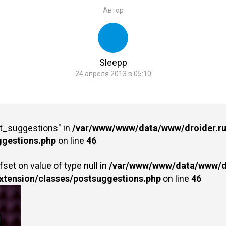
Автор
Sleepp
24 апреля 2013 в 05:10
st_suggestions" in
/var/www/www/data/www/droider.ru/
ggestions.php
on line
46
fset on value of type null in
/var/www/www/data/www/dr
extension/classes/postsuggestions.php
on line
46