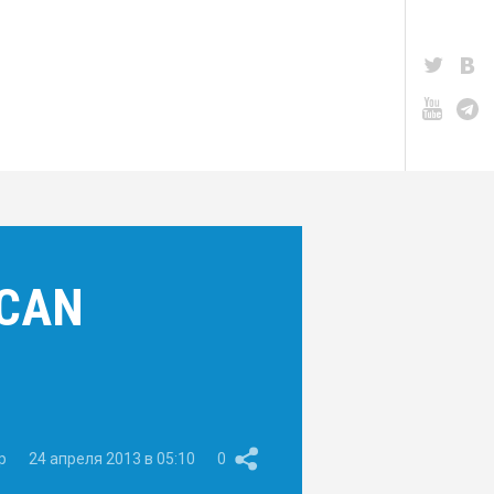
 CAN
p
24 апреля 2013 в 05:10
0