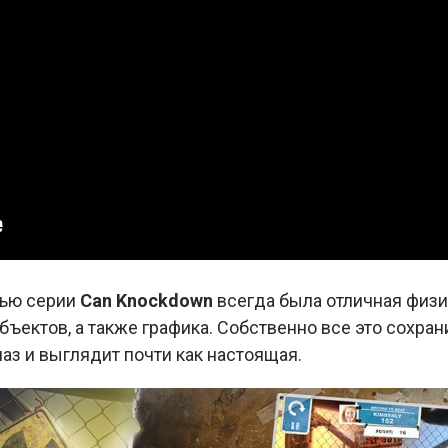
тью серии
Can Knockdown
всегда была отличная физ
ъектов, а также графика. Собственно все это сохран
лаз и выглядит почти как настоящая.