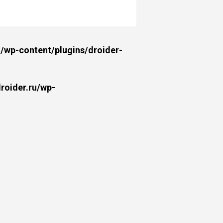
wp-content/plugins/droider-
oider.ru/wp-