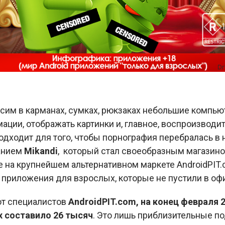
носим в карманах, сумках, рюкзаках небольшие компь
ции, отображать картинки и, главное, воспроизводит
подходит для того, чтобы порнография перебралась в
анием
Mikandi
, который стал своеобразным магазин
е на крупнейшем альтернативном маркете AndroidPIT.
е приложения для взрослых, которые не пустили в о
т специалистов
AndroidPIT.com, на конец февраля 
 составило 26 тысяч
. Это лишь приблизительные по