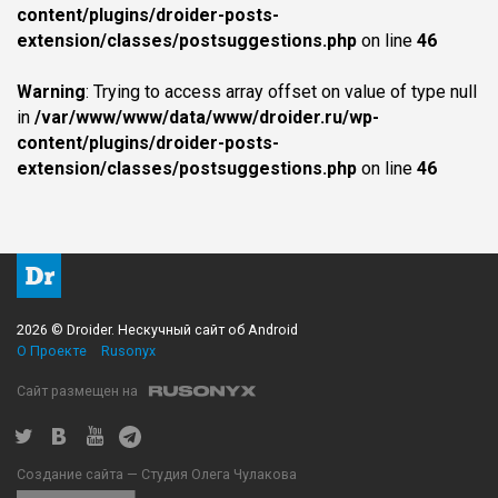
content/plugins/droider-posts-
extension/classes/postsuggestions.php
on line
46
Warning
: Trying to access array offset on value of type null
in
/var/www/www/data/www/droider.ru/wp-
content/plugins/droider-posts-
extension/classes/postsuggestions.php
on line
46
2026 © Droider. Нескучный сайт об Android
О Проекте
Rusonyx
Сайт размещен на
Создание сайта — Студия Олега Чулакова