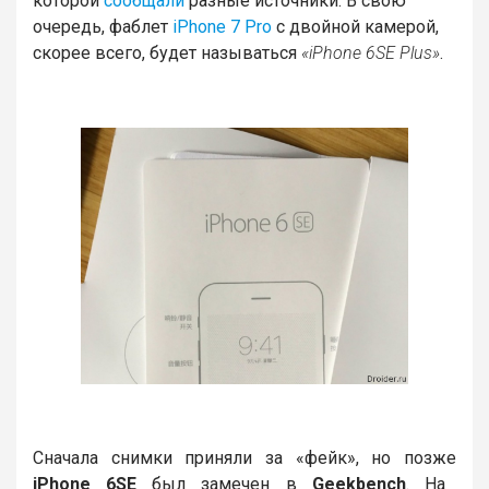
которой
сообщали
разные источники. В свою
очередь, фаблет
iPhone 7 Pro
с двойной камерой,
скорее всего, будет называться
«iPhone 6SE Plus»
.
Сначала снимки приняли за «фейк», но позже
iPhone 6SE
был замечен в
Geekbench
. На