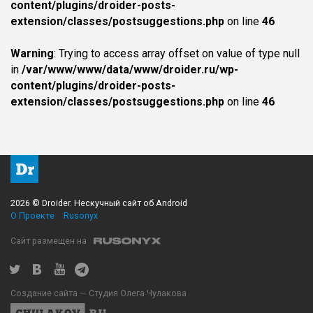
content/plugins/droider-posts-
extension/classes/postsuggestions.php
on line
46
Warning
: Trying to access array offset on value of type null
in
/var/www/www/data/www/droider.ru/wp-
content/plugins/droider-posts-
extension/classes/postsuggestions.php
on line
46
2026 © Droider. Нескучный сайт об Android
О Проекте
Rusonyx
Сайт размещен на
Создание сайта — Студия Олега Чулакова