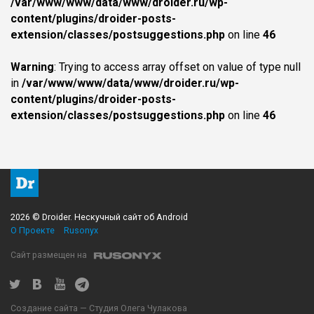
/var/www/www/data/www/droider.ru/wp-
content/plugins/droider-posts-
extension/classes/postsuggestions.php
on line
46
Warning
: Trying to access array offset on value of type null
in
/var/www/www/data/www/droider.ru/wp-
content/plugins/droider-posts-
extension/classes/postsuggestions.php
on line
46
2026 © Droider. Нескучный сайт об Android
О Проекте
Rusonyx
Сайт размещен на
Создание сайта — Студия Олега Чулакова