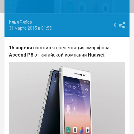
Илья Рябов
0
31 марта 2015 в 01:55
15 апреля
состоится презентация смартфона
Ascend P8
от китайской компании
Huawei
.