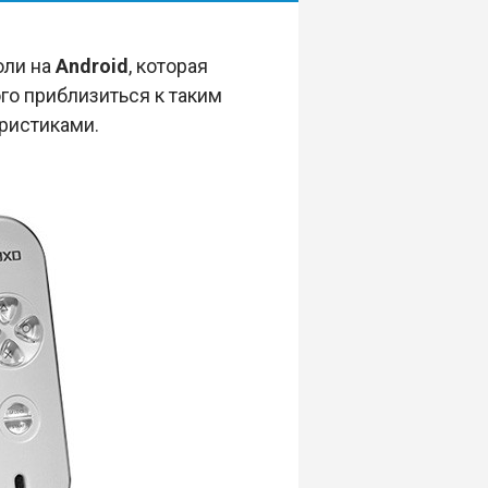
оли на
Android
, которая
ого приблизиться к таким
ристиками.