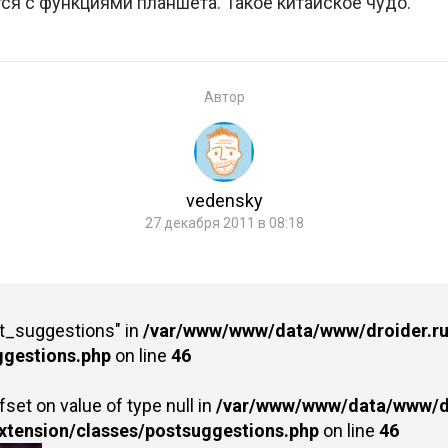
ся с функциями планшета. Такое китайское чудо.
Автор
vedensky
27 декабря 2011 в 08:18
st_suggestions" in
/var/www/www/data/www/droider.ru/
ggestions.php
on line
46
fset on value of type null in
/var/www/www/data/www/dr
extension/classes/postsuggestions.php
on line
46