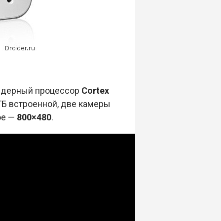
ядерный процессор
Cortex
ГБ встроенной, две камеры
ое —
800×480
.