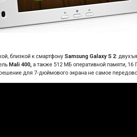
кой, близкой к смартфону
Samsung Galaxy S 2
: двухъ
ель
Mali 400,
а также 512 МБ оперативной памяти, 16 
зрешение для 7-дюймового экрана не самое передов