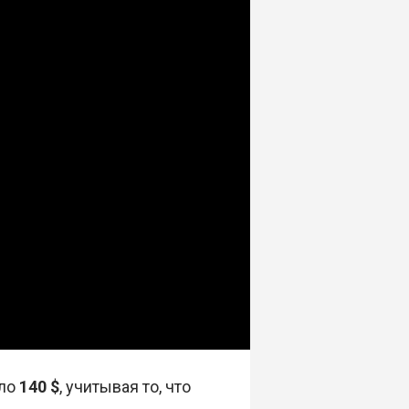
оло
140 $
, учитывая то, что