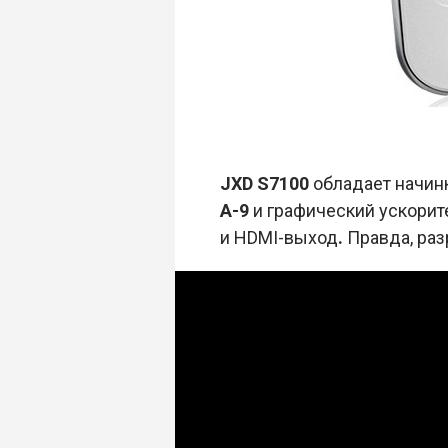
JXD S7100
обладает начин
A-9
и графический ускорит
и HDMI-выход
.
Правда, ра