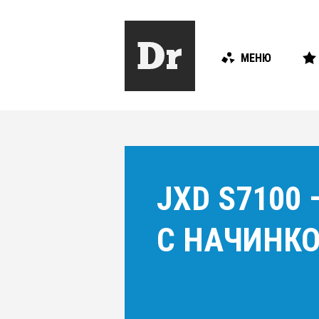
МЕНЮ
JXD S7100
С НАЧИНКО