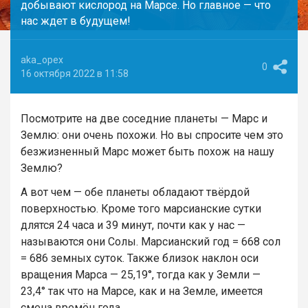
добывают кислород на Марсе. Но главное — что
нас ждет в будущем!
aka_opex
0
16 октября 2022 в 11:58
Посмотрите на две соседние планеты — Марс и
Землю: они очень похожи. Но вы спросите чем это
безжизненный Марс может быть похож на нашу
Землю?
А вот чем — обе планеты обладают твёрдой
поверхностью. Кроме того марсианские сутки
длятся 24 часа и 39 минут, почти как у нас —
называются они Солы. Марсианский год = 668 сол
= 686 земных суток. Также близок наклон оси
вращения Марса — 25,19°, тогда как у Земли —
23,4° так что на Марсе, как и на Земле, имеется
смена времён года.