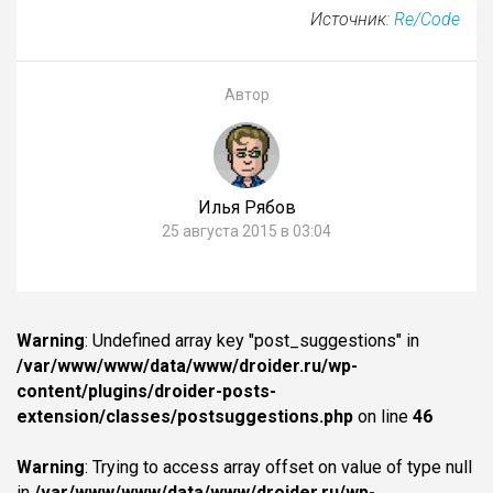
Источник:
Re/Code
Автор
Илья Рябов
25 августа 2015 в 03:04
Warning
: Undefined array key "post_suggestions" in
/var/www/www/data/www/droider.ru/wp-
content/plugins/droider-posts-
extension/classes/postsuggestions.php
on line
46
Warning
: Trying to access array offset on value of type null
in
/var/www/www/data/www/droider.ru/wp-