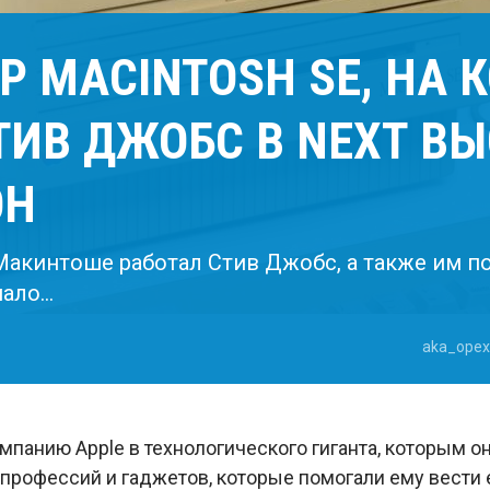
 MACINTOSH SE, НА 
ТИВ ДЖОБС В NEXT В
ОН
 Макинтоше работал Стив Джобс, а также им по
мало…
aka_opex
панию Apple в технологического гиганта, которым он
рофессий и гаджетов, которые помогали ему вести е