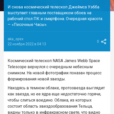
И снова космический телескоп Джеймса Уэбба
выступает главным поставщиком обоев на
рабочий стол ПК и смартфона. Очередная красота
— «Песочные Часы».
aka_opex
0
22 ноября 2022 в 04:13
Космический телескоп NASA James Webb Space
Telescope вернулся с очередным небесным
снимком. На новой фотографии показан процесс
формирования новой звезды.
Находясь в темном облаке, протозвезда выглядит
как звезда, но ее ядра еще недостаточно горячи,
чтобы слиться воедино. Облака, из которых
состоит область звездообразования Тельца,
видны только в инфракрасном свете, что видно