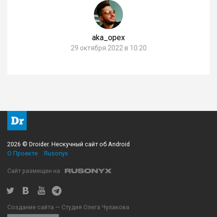
aka_opex
29 октября 2022 в 10:20
2026 © Droider. Нескучный сайт об Android
О Проекте
Rusonyx
Сайт размещен на
Создание сайта — Студия Олега Чулакова