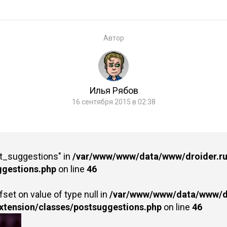
Автор
Илья Рябов
16 сентября 2015 в 02:38
st_suggestions" in
/var/www/www/data/www/droider.ru/
ggestions.php
on line
46
fset on value of type null in
/var/www/www/data/www/dr
extension/classes/postsuggestions.php
on line
46