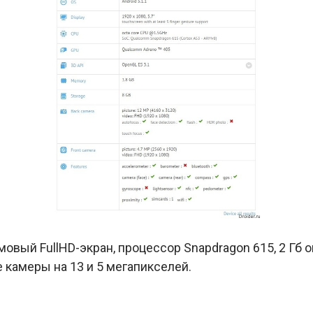
овый FullHD-экран, процессор Snapdragon 615, 2 Гб о
е камеры на 13 и 5 мегапикселей.